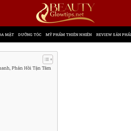
DA MẶT
DƯỠNG TÓC
MỸ PHẨM THIÊN NHIÊN
REVIEW SẢN PH
Nhanh, Phản Hồi Tận Tâm