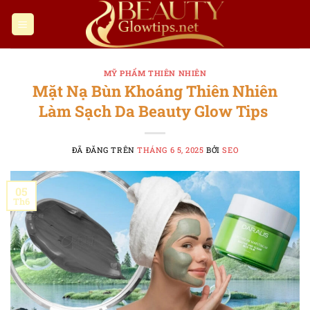
Chuyển
đến
nội
dung
MỸ PHẨM THIÊN NHIÊN
Mặt Nạ Bùn Khoáng Thiên Nhiên
Làm Sạch Da Beauty Glow Tips
ĐÃ ĐĂNG TRÊN
THÁNG 6 5, 2025
BỞI
SEO
05
Th6