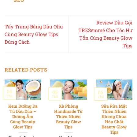
Review Dầu Gội
Tẩy Trang Bằng Dầu Oliu
TRESemmé Cho Tóc Hư
Cùng Beauty Glow Tips
Tổn Cùng Beauty Glow
Đúng Cách
Tips
RELATED POSTS
05
05
05
Th6
Th6
Th6
Kem Dưỡng Da
Xà Phòng
Sữa Rửa Mặt
Từ Dầu Dừa –
Handmade Từ
Thiên Nhiên
Dưỡng Ẩm
Thiên Nhiên
Không Chứa
Cùng Beauty
Beauty Glow
Hóa Chất
Glow Tips
Tips
Beauty Glow
Tips