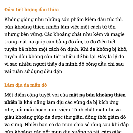
Điều tiết lượng dầu thừa
Không giống như những sản phẩm kiềm dầu tức thì,
bùn khoáng thiên nhiên làm việc một cách từ tốn
nhưng bền vững. Các khoáng chất như kẽm và magie
trong mặt nạ giúp cân bằng độ ẩm, từ đó điều tiết
tuyến bã nhờn một cách ổn định. Khi da không bị khô,
tuyến dầu không cần tiết nhiều để bù lại. Đây là lý do
vì sao nhiều người thấy da mình đỡ bóng dầu chỉ sau
vài tuần sử dụng đều đặn.
Làm dịu da mẩn đỏ
Một điểm cộng tuyệt vời của
mặt nạ bùn khoáng thiên
nhiên
là khả năng làm dịu các vùng da bị kích ứng
nhẹ, nổi mẩn hoặc mụn viêm. Tính chất mát nhẹ và
giàu khoáng giúp da được thư giãn, đồng thời giảm đỏ
và sưng. Nhiều bạn có da mụn chia sẻ rằng sau khi đắp
bùn khoáng, các nốt mụn dịu xuống rõ rệt, cảm giác