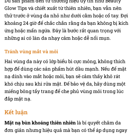
Dù sản phẩm đến từ thương hiệu uy tín như Beauty
Glow Tips và chiết xuất từ thiên nhiên, bạn vẫn nên
thử trước ở vùng da nhỏ như dưới cằm hoặc cổ tay. Đợi
khoảng 24 giờ để chắc chắn rằng da bạn không bị kích
ứng hoặc mẩn ngứa. Đây là bước rất quan trọng với
những ai có làn da nhạy cảm hoặc dễ nổi mụn.
Tránh vùng mắt và môi
Hai vùng da này có lớp biểu bì cực mỏng, không thích
hợp để dùng các sản phẩm hút dầu mạnh. Nếu để mặt
nạ dính vào mắt hoặc môi, bạn sẽ cảm thấy khô rát
khó chịu sau khi rửa mặt. Để bảo vệ da, hãy dùng một
miếng bông tẩy trang để che phủ vùng môi trong lúc
đắp mặt nạ.
Kết luận
Mặt nạ bùn khoáng thiên nhiên
là bí quyết chăm da
đơn giản nhưng hiệu quả mà bạn có thể áp dụng ngay