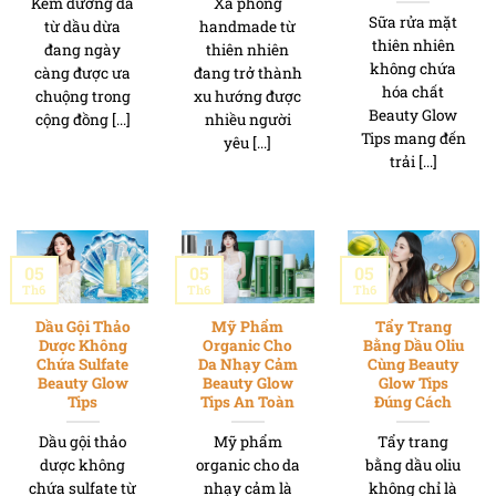
Kem dưỡng da
Xà phòng
Sữa rửa mặt
từ dầu dừa
handmade từ
thiên nhiên
đang ngày
thiên nhiên
không chứa
càng được ưa
đang trở thành
hóa chất
chuộng trong
xu hướng được
Beauty Glow
cộng đồng [...]
nhiều người
Tips mang đến
yêu [...]
trải [...]
05
05
05
Th6
Th6
Th6
Dầu Gội Thảo
Mỹ Phẩm
Tẩy Trang
Dược Không
Organic Cho
Bằng Dầu Oliu
Chứa Sulfate
Da Nhạy Cảm
Cùng Beauty
Beauty Glow
Beauty Glow
Glow Tips
Tips
Tips An Toàn
Đúng Cách
Dầu gội thảo
Mỹ phẩm
Tẩy trang
dược không
organic cho da
bằng dầu oliu
chứa sulfate từ
nhạy cảm là
không chỉ là