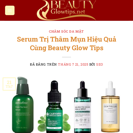
Chuyển
đến
nội
dung
CHĂM SÓC DA MẶT
Serum Trị Thâm Mụn Hiệu Quả
Cùng Beauty Glow Tips
ĐÃ ĐĂNG TRÊN
THÁNG 7 21, 2025
BỞI
SEO
21
Th7