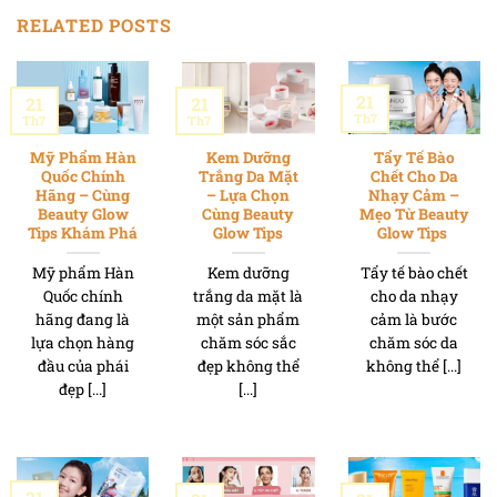
RELATED POSTS
21
21
21
Th7
Th7
Th7
Mỹ Phẩm Hàn
Kem Dưỡng
Tẩy Tế Bào
Quốc Chính
Trắng Da Mặt
Chết Cho Da
Hãng – Cùng
– Lựa Chọn
Nhạy Cảm –
Beauty Glow
Cùng Beauty
Mẹo Từ Beauty
Tips Khám Phá
Glow Tips
Glow Tips
Mỹ phẩm Hàn
Kem dưỡng
Tẩy tế bào chết
Quốc chính
trắng da mặt là
cho da nhạy
hãng đang là
một sản phẩm
cảm là bước
lựa chọn hàng
chăm sóc sắc
chăm sóc da
đầu của phái
đẹp không thể
không thể [...]
đẹp [...]
[...]