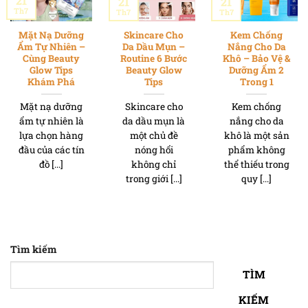
21
21
21
Th7
Th7
Th7
Mặt Nạ Dưỡng
Skincare Cho
Kem Chống
Ẩm Tự Nhiên –
Da Dầu Mụn –
Nắng Cho Da
Cùng Beauty
Routine 6 Bước
Khô – Bảo Vệ &
Glow Tips
Beauty Glow
Dưỡng Ẩm 2
Khám Phá
Tips
Trong 1
Mặt nạ dưỡng
Skincare cho
Kem chống
ẩm tự nhiên là
da dầu mụn là
nắng cho da
lựa chọn hàng
một chủ đề
khô là một sản
đầu của các tín
nóng hổi
phẩm không
đồ [...]
không chỉ
thể thiếu trong
trong giới [...]
quy [...]
Tìm kiếm
TÌM
KIẾM